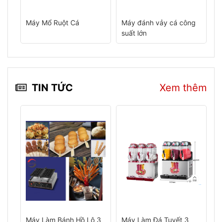
Máy Mổ Ruột Cá
Máy đánh vảy cá công
M
suất lớn
m
ản
TIN TỨC
Xem thêm
Máy Làm Bánh Hồ Lô 3
Máy Làm Đá Tuyết 3
M