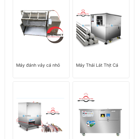
hịt
Máy đánh vảy cá nhỏ
Máy Thái Lát Thịt Cá
M
đại
ực