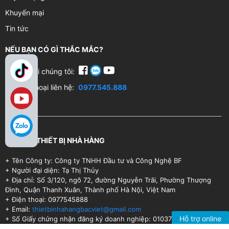
Khuyến mại
Tin tức
NẾU BẠN CÓ GÌ THẮC MẮC?
Kết nối với chúng tôi:
Số điện thoại liên hệ:
0977.545.888
SIÊU THỊ THIẾT BỊ NHÀ HÀNG
+ Tên Công ty: Công ty TNHH Đầu tư và Công Nghệ BF
+ Người đại diện: Tạ Thị Thủy
+ Địa chỉ: Số 3/120, ngõ 72, đường Nguyễn Trãi, Phường Thượng
Đình, Quận Thanh Xuân, Thành phố Hà Nội, Việt Nam
+ Điện thoại: 0977545888
+ Email:
thietbinhahangbacviet@gmail.com
Hỗ trợ online
+ Số Giấy chứng nhận đăng ký doanh nghiệp: 0103749834
+ Ngày cấp: 23/04/2009, nơi cấp: Sở Kế hoạch và Đầu tư thành phố