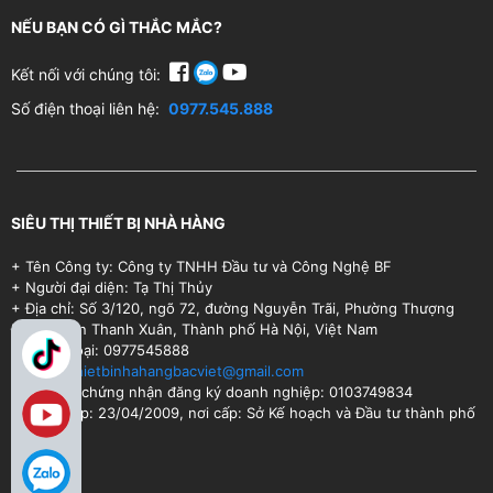
NẾU BẠN CÓ GÌ THẮC MẮC?
Kết nối với chúng tôi:
Số điện thoại liên hệ:
0977.545.888
SIÊU THỊ THIẾT BỊ NHÀ HÀNG
+ Tên Công ty: Công ty TNHH Đầu tư và Công Nghệ BF
+ Người đại diện: Tạ Thị Thủy
+ Địa chỉ: Số 3/120, ngõ 72, đường Nguyễn Trãi, Phường Thượng
Đình, Quận Thanh Xuân, Thành phố Hà Nội, Việt Nam
+ Điện thoại: 0977545888
+ Email:
thietbinhahangbacviet@gmail.com
+ Số Giấy chứng nhận đăng ký doanh nghiệp: 0103749834
+ Ngày cấp: 23/04/2009, nơi cấp: Sở Kế hoạch và Đầu tư thành phố
Hà Nội.