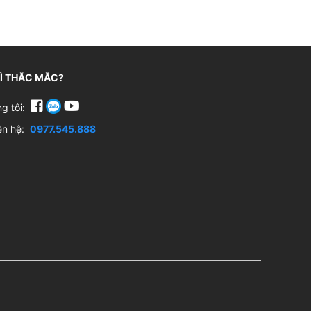
GÌ THẮC MẮC?
ng tôi:
iên hệ:
0977.545.888