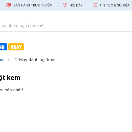
BÁN HÀNG TRỰC TUYẾN
HỎI ĐÁP
TIN TỨC & SỰ KIỆN
em
Máy đánh bột kem
ột kem
c cập nhật!