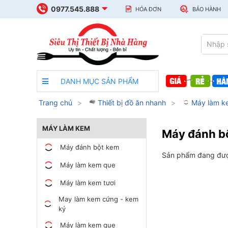
0977.545.888
HÓA ĐƠN
BẢO HÀNH
DANH MỤC SẢN PHẨM
Trang chủ
Thiết bị đồ ăn nhanh
Máy làm k
MÁY LÀM KEM
Máy đánh b
Máy đánh bột kem
Sản phẩm đang đượ
Máy làm kem que
Máy làm kem tươi
May làm kem cứng - kem
ký
Máy làm kem que