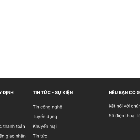
Y ĐỊNH
TIN TỨC - SỰ KIỆN
NẾU BẠN CÓ 
Kết nối với chú
Tin công nghệ
Số điện thoại l
Tuyển dụng
c thanh toán
Khuyến mại
ển giao nhận
Tin tức