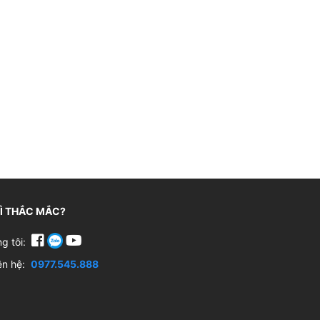
GÌ THẮC MẮC?
ng tôi:
iên hệ:
0977.545.888