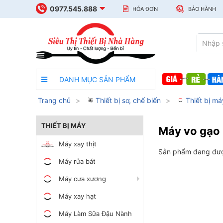
0977.545.888
HÓA ĐƠN
BẢO HÀNH
DANH MỤC SẢN PHẨM
Trang chủ
Thiết bị sơ, chế biến
Thiết bị má
THIẾT BỊ MÁY
Máy vo gạo
Máy xay thịt
Sản phẩm đang đượ
Máy rửa bát
Máy cưa xương
Máy xay hạt
Máy Làm Sữa Đậu Nành