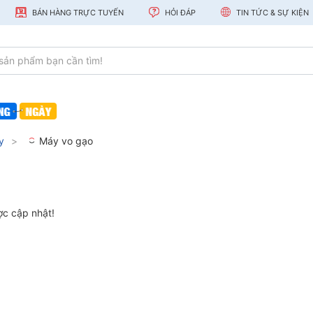
BÁN HÀNG TRỰC TUYẾN
HỎI ĐÁP
TIN TỨC & SỰ KIỆN
y
Máy vo gạo
c cập nhật!