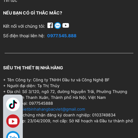
Tin tức
NẾU BẠN CÓ GÌ THẮC MẮC?
Kết nối với chúng tôi:
Số điện thoại liên hệ:
0977.545.888
SIÊU THỊ THIẾT BỊ NHÀ HÀNG
+ Tên Công ty: Công ty TNHH Đầu tư và Công Nghệ BF
+ Người đại diện: Tạ Thị Thủy
+ Địa chỉ: Số 3/120, ngõ 72, đường Nguyễn Trãi, Phường Thượng
Đình, Quận Thanh Xuân, Thành phố Hà Nội, Việt Nam
+ Điện thoại: 0977545888
+ Email:
thietbinhahangbacviet@gmail.com
+ Số Giấy chứng nhận đăng ký doanh nghiệp: 0103749834
+ Ngày cấp: 23/04/2009, nơi cấp: Sở Kế hoạch và Đầu tư thành phố
Hà Nội.