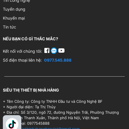
Tin công nghệ
Tuyển dụng
Khuyến mại
Tin tức
NẾU BẠN CÓ GÌ THẮC MẮC?
Kết nối với chúng tôi:
Số điện thoại liên hệ:
0977.545.888
SIÊU THỊ THIẾT BỊ NHÀ HÀNG
+ Tên Công ty: Công ty TNHH Đầu tư và Công Nghệ BF
+ Người đại diện: Tạ Thị Thủy
+ Địa chỉ: Số 3/120, ngõ 72, đường Nguyễn Trãi, Phường Thượng
Đình, Quận Thanh Xuân, Thành phố Hà Nội, Việt Nam
+ Điện thoại: 0977545888
+ Email:
thietbinhahangbacviet@gmail.com