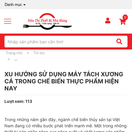
Danh mục
0
Trang chủ
Tin tức
XU HƯỚNG SỬ DỤNG MÁY TÁCH XƯƠNG CÁ TRONG CHẾ BIẾN THỰC
XU HƯỚNG SỬ DỤNG MÁY TÁCH XƯƠNG
CÁ TRONG CHẾ BIẾN THỰC PHẨM HIỆN
NAY
Lượt xem: 113
Trong những năm gần đây, ngành chế biến thủy sản tại Việt
Nam đang có nhiều bước phát triển mạnh mẽ. Một trong những
thiết bị góp phần nâng cao năng suất và chất lượng sản phẩm