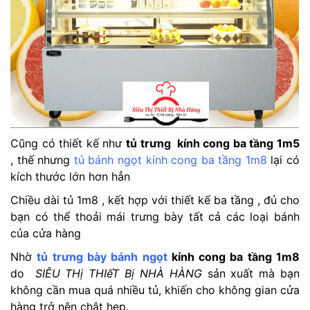
Cũng có thiết kế như
tủ trưng kính cong ba tầng 1m5
, thế nhưng
tủ bánh ngọt kính cong ba tầng 1m8
lại có
kích thước lớn hơn hẳn
Chiều dài tủ 1m8 , kết hợp với thiết kế ba tầng , đủ cho
bạn có thể thoải mái trưng bày tất cả các loại bánh
của cửa hàng
Nhờ
t
ủ trưng bày bánh ngọt
kính cong ba tầng 1m8
do
SIÊU THị THIếT Bị NHÀ HÀNG
sản xuất mà bạn
không cần mua quá nhiều tủ, khiến cho không gian cửa
hàng trở nên chật hẹp.