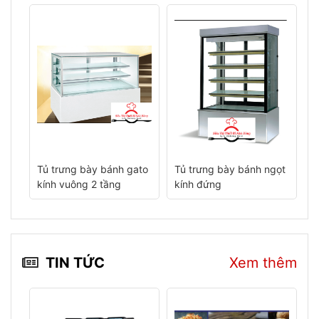
ato
Tủ trưng bày bánh ngọt
Tủ trưng bày bánh ngọt
T
kính đứng
4 tầng
v
TIN TỨC
Xem thêm