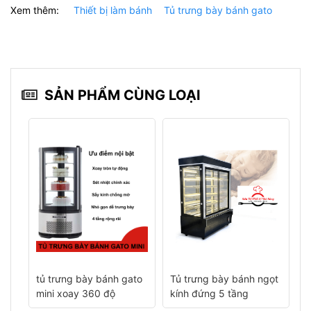
Xem thêm:
Thiết bị làm bánh
Tủ trưng bày bánh gato
SẢN PHẨM CÙNG LOẠI
to
Tủ trưng bày bánh ngọt
Tủ trưng bày bánh ngọt
T
kính đứng 5 tầng
kính cong ba tầng 1m5
c
s