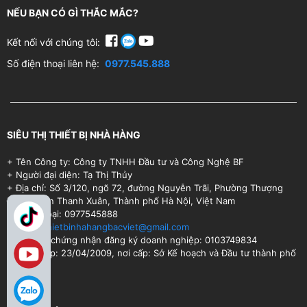
NẾU BẠN CÓ GÌ THẮC MẮC?
Kết nối với chúng tôi:
Số điện thoại liên hệ:
0977.545.888
SIÊU THỊ THIẾT BỊ NHÀ HÀNG
+ Tên Công ty: Công ty TNHH Đầu tư và Công Nghệ BF
+ Người đại diện: Tạ Thị Thủy
+ Địa chỉ: Số 3/120, ngõ 72, đường Nguyễn Trãi, Phường Thượng
Đình, Quận Thanh Xuân, Thành phố Hà Nội, Việt Nam
+ Điện thoại: 0977545888
+ Email:
thietbinhahangbacviet@gmail.com
+ Số Giấy chứng nhận đăng ký doanh nghiệp: 0103749834
+ Ngày cấp: 23/04/2009, nơi cấp: Sở Kế hoạch và Đầu tư thành phố
Hà Nội.