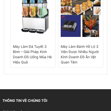
Máy Làm Bánh Hồ Lô 3
Máy Làm Đá Tuyết 3
M
Viên Được Nhiều Người
Bình Được Nhiều Quán
Đ
 Hè
Kinh Doanh Đồ Ăn Vặt
Giải Khát Quan Tâm
D
Quan Tâm
Trong Mùa Nắng Nóng
N
THÔNG TIN VỀ CHÚNG TÔI