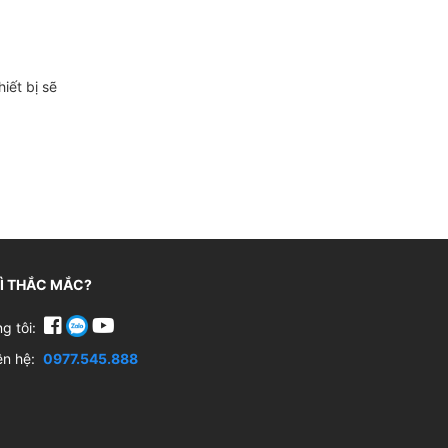
iết bị sẽ
GÌ THẮC MẮC?
ng tôi:
iên hệ:
0977.545.888