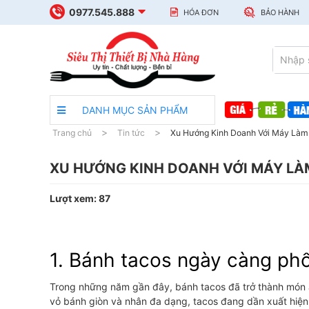
0977.545.888
HÓA ĐƠN
BẢO HÀNH
DANH MỤC SẢN PHẨM
Trang chủ
Tin tức
Xu Hướng Kinh Doanh Với Máy Làm 
XU HƯỚNG KINH DOANH VỚI MÁY LÀM
Lượt xem: 87
1. Bánh tacos ngày càng phổ
Trong những năm gần đây, bánh tacos đã trở thành món ă
vỏ bánh giòn và nhân đa dạng, tacos đang dần xuất hiện