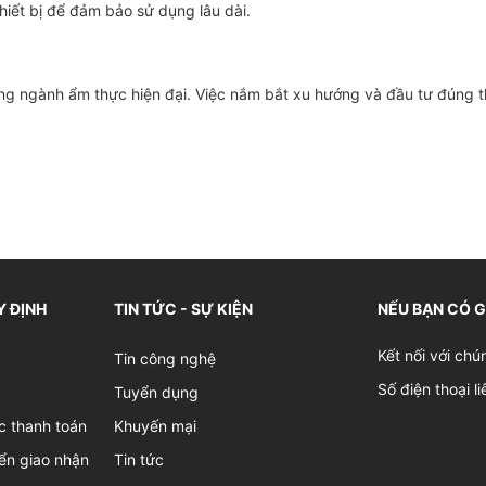
hiết bị để đảm bảo sử dụng lâu dài.
ong ngành ẩm thực hiện đại. Việc nắm bắt xu hướng và đầu tư đúng th
Y ĐỊNH
TIN TỨC - SỰ KIỆN
NẾU BẠN CÓ 
Kết nối với chú
Tin công nghệ
Số điện thoại l
Tuyển dụng
c thanh toán
Khuyến mại
ển giao nhận
Tin tức