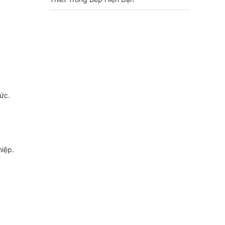
ức.
hiệp.