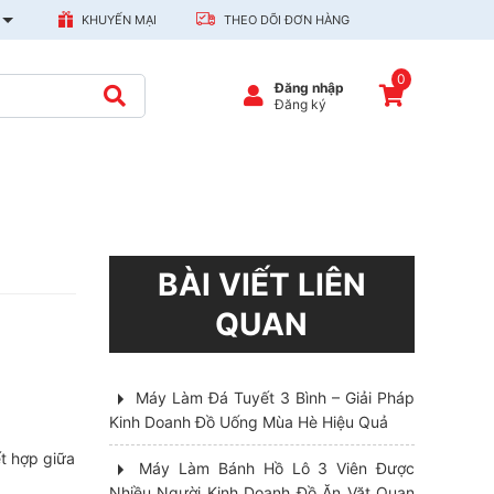
KHUYẾN MẠI
THEO DÕI ĐƠN HÀNG
0
Đăng nhập
Đăng ký
BÀI VIẾT LIÊN
QUAN
Máy Làm Đá Tuyết 3 Bình – Giải Pháp
Kinh Doanh Đồ Uống Mùa Hè Hiệu Quả
t hợp giữa
Máy Làm Bánh Hồ Lô 3 Viên Được
Nhiều Người Kinh Doanh Đồ Ăn Vặt Quan