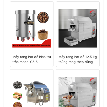
Máy rang hạt dẻ hình trụ
Máy rang hạt dẻ 12.5 kg
M
tròn model G5.5
thùng rang thép dùng
r
gas