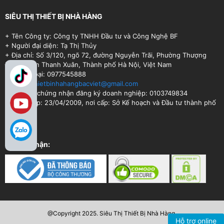
SIÊU THỊ THIẾT BỊ NHÀ HÀNG
+ Tên Công ty: Công ty TNHH Đầu tư và Công Nghệ BF
+ Người đại diện: Tạ Thị Thủy
+ Địa chỉ: Số 3/120, ngõ 72, đường Nguyễn Trãi, Phường Thượng
Đình, Quận Thanh Xuân, Thành phố Hà Nội, Việt Nam
+ Điện thoại: 0977545888
+ Email:
thietbinhahangbacviet@gmail.com
+ Số Giấy chứng nhận đăng ký doanh nghiệp: 0103749834
+ Ngày cấp: 23/04/2009, nơi cấp: Sở Kế hoạch và Đầu tư thành phố
Hà Nội.
Chứng nhận:
@Copyright 2025. Siêu Thị Thiết Bị Nhà Hàng.
Hỗ trợ online