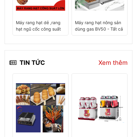
Máy rang hạt dẻ ,rang
Máy rang hạt nông sản
M
ng
hạt ngũ cốc công suất
dùng gas BV50 - Tất cả
lớn model AC-7-15
những gì bạn cần biết
TIN TỨC
Xem thêm