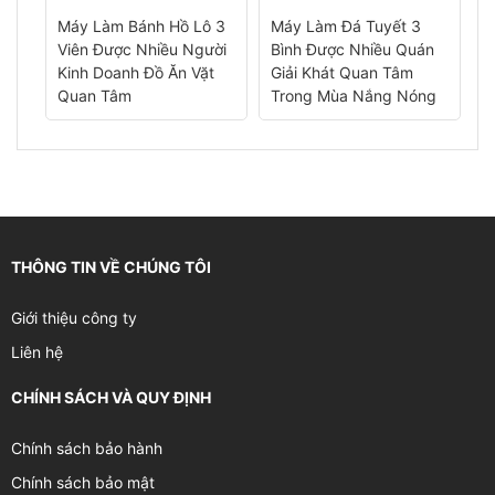
Máy Làm Bánh Hồ Lô 3
Máy Làm Đá Tuyết 3
M
Viên Được Nhiều Người
Bình Được Nhiều Quán
Đ
 Hè
Kinh Doanh Đồ Ăn Vặt
Giải Khát Quan Tâm
D
Quan Tâm
Trong Mùa Nắng Nóng
N
THÔNG TIN VỀ CHÚNG TÔI
Giới thiệu công ty
Liên hệ
CHÍNH SÁCH VÀ QUY ĐỊNH
Chính sách bảo hành
Chính sách bảo mật